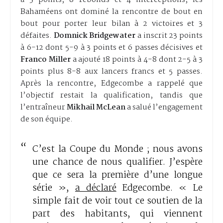
à 3 points, 8 rebonds et 4 interceptions, les
Bahaméens ont dominé la rencontre de bout en
bout pour porter leur bilan à 2 victoires et 3
défaites.
Domnick Bridgewater
a inscrit 23 points
à 6-12 dont 5-9 à 3 points et 6 passes décisives et
Franco Miller
a ajouté 18 points à 4-8 dont 2-5 à 3
points plus 8-8 aux lancers francs et 5 passes.
Après la rencontre, Edgecombe a rappelé que
l’objectif restait la qualification, tandis que
l’entraîneur
Mikhail McLean
a salué l’engagement
de son équipe.
C’est la Coupe du Monde ; nous avons
une chance de nous qualifier. J’espère
que ce sera la première d’une longue
série »,
a déclaré
Edgecombe. « Le
simple fait de voir tout ce soutien de la
part des habitants, qui viennent